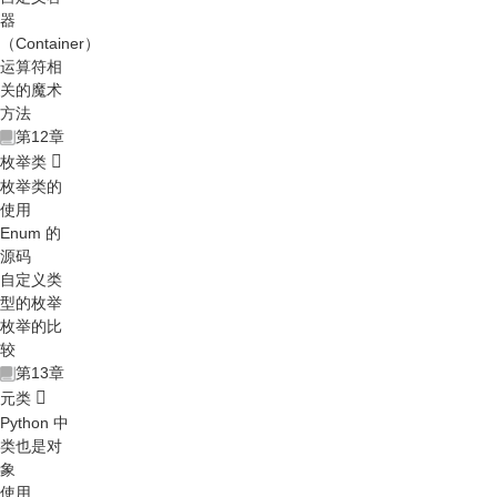
器
（Container）
运算符相
关的魔术
方法
第12章
枚举类
枚举类的
使用
Enum 的
源码
自定义类
型的枚举
枚举的比
较
第13章
元类
Python 中
类也是对
象
使用