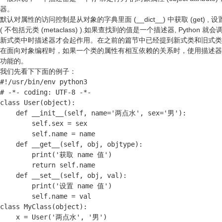
器。
默认对属性的访问控制是从对象的字典里面 (__dict__) 中获取 (get) , 设置 (set) 和
( 不包括元类 (metaclass) ).如果查找到的值是一个描述器, P
新式类中时描述器才会起作用。在之前的篇节中已经提到新式类和旧式类的，有
在面向对象编程时，如果一个类的属性有相互依赖的关系时，使用描述器来编写代码可以很
功能的。
我们先看下下面的例子：
#!/usr/bin/env python3

# -*- coding: UTF-8 -*-

class User(object):

    def __init__(self, name='两点水', sex='男'):

        self.sex = sex

        self.name = name

    def __get__(self, obj, objtype):

        print('获取 name 值')

        return self.name

    def __set__(self, obj, val):

        print('设置 name 值')

        self.name = val

class MyClass(object):

    x = User('两点水', '男')
