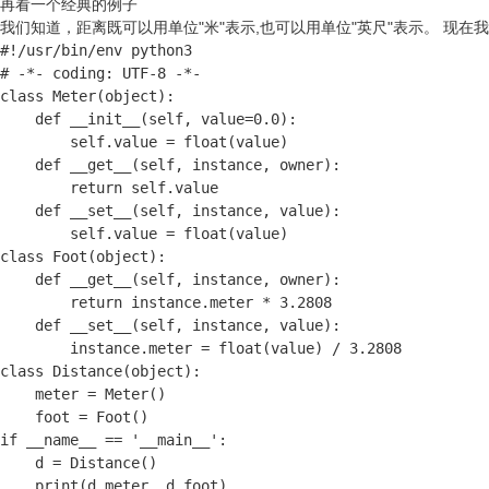
再看一个经典的例子
我们知道，距离既可以用单位"米"表示,也可以用单位"英尺"表示。 现在
#!/usr/bin/env python3

# -*- coding: UTF-8 -*-

class Meter(object):

    def __init__(self, value=0.0):

        self.value = float(value)

    def __get__(self, instance, owner):

        return self.value

    def __set__(self, instance, value):

        self.value = float(value)

class Foot(object):

    def __get__(self, instance, owner):

        return instance.meter * 3.2808

    def __set__(self, instance, value):

        instance.meter = float(value) / 3.2808

class Distance(object):

    meter = Meter()

    foot = Foot()

if __name__ == '__main__':

    d = Distance()

    print(d.meter, d.foot)
