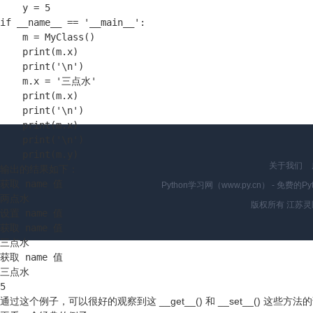
    y = 5

if __name__ == '__main__':

    m = MyClass()

    print(m.x)

    print('\n')

    m.x = '三点水'

    print(m.x)

    print('\n')

    print(m.x)

    print('\n')

    print(m.y)
关于我们
输出的结果如下：
获取 name 值

Python学习网（www.py.cn） - 
两点水

版权所有 江苏
设置 name 值

获取 name 值

三点水

获取 name 值

三点水

5
通过这个例子，可以很好的观察到这 __get__() 和 __set__() 这些方法