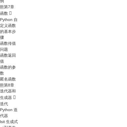
例
第7章
函数
Python 自
定义函数
的基本步
骤
函数传值
问题
函数返回
值
函数的参
数
匿名函数
第8章
迭代器和
生成器
迭代
Python 迭
代器
lsit 生成式