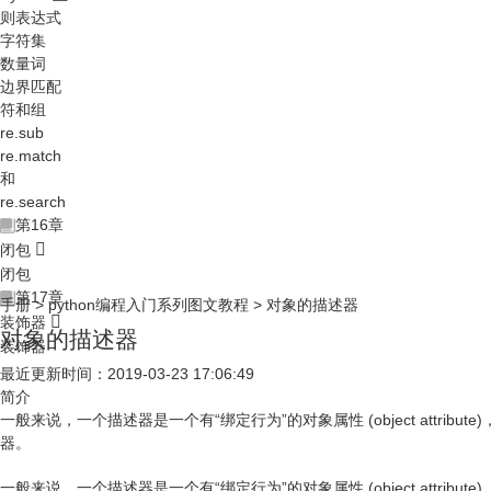
则表达式
字符集
数量词
边界匹配
符和组
re.sub
re.match
和
re.search
第16章
闭包
闭包
第17章
手册
>
python编程入门系列图文教程
>
对象的描述器
装饰器
对象的描述器
装饰器
最近更新时间：2019-03-23 17:06:49
简介
一般来说，一个描述器是一个有“绑定行为”的对象属性 (object attribute)
器。
一般来说，一个描述器是一个有“绑定行为”的对象属性 (object attribute)