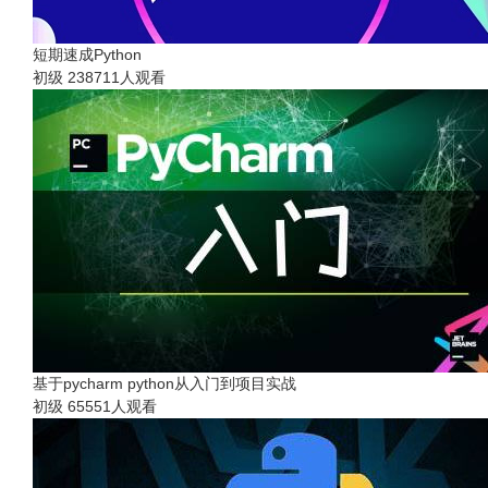
短期速成Python
初级
238711人观看
基于pycharm python从入门到项目实战
初级
65551人观看