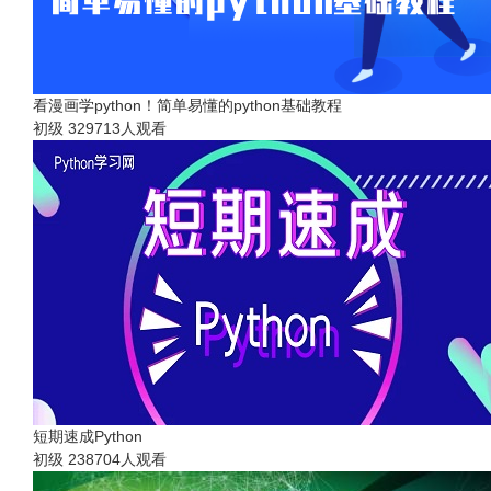
看漫画学python！简单易懂的python基础教程
初级
329713人观看
短期速成Python
初级
238704人观看