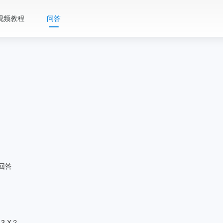
视频教程
问答
回答
 3.X？