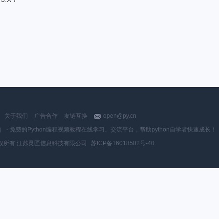
关于我们
广告合作
友链互换
open@py.cn
y.cn） - 免费的Python编程视频教程在线学习、交流平台，帮助python自学者快速成长！
权所有 江苏灵匠信息科技有限公司
苏ICP备16018502号-40