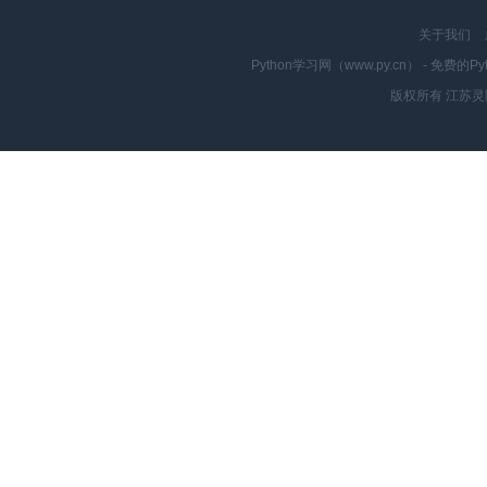
关于我们
Python学习网（www.py.cn） - 
版权所有 江苏