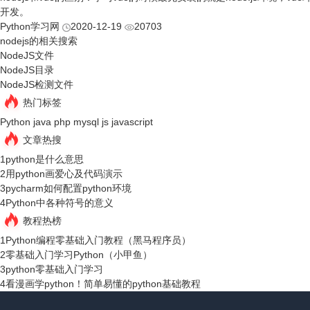
开发。
Python学习网
2020-12-19
20703
nodejs的相关搜索
NodeJS文件
NodeJS目录
NodeJS检测文件
热门标签
Python
java
php
mysql
js
javascript
文章热搜
1
python是什么意思
2
用python画爱心及代码演示
3
pycharm如何配置python环境
4
Python中各种符号的意义
教程热榜
1
Python编程零基础入门教程（黑马程序员）
2
零基础入门学习Python（小甲鱼）
3
python零基础入门学习
4
看漫画学python！简单易懂的python基础教程