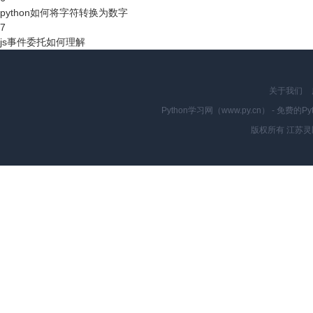
python如何将字符转换为数字
7
js事件委托如何理解
关于我们
Python学习网（www.py.cn） - 
版权所有 江苏