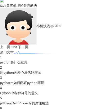
java异常处理的分类解决
小妮浅浅
6409
上一页
1
2
3
下一页
热门文章
1
python是什么意思
2
用python画爱心及代码演示
3
pycharm如何配置python环境
4
Python中各种符号的意义
5
js中hasOwnProperty的属性用法
6