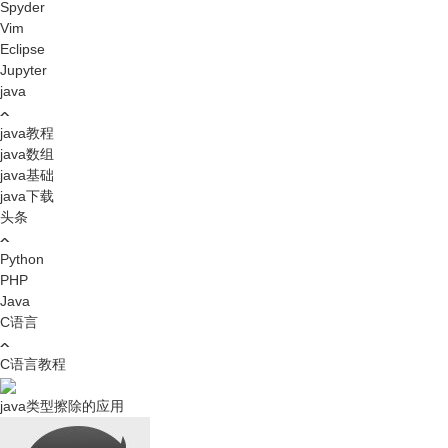
Spyder
Vim
Eclipse
Jupyter
java
java教程
java数组
java基础
java下载
头条
Python
PHP
Java
C语言
C语言教程
java类型擦除的应用