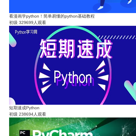
看漫画学python！简单易懂的python基础教程
初级
329699人观看
短期速成Python
初级
238694人观看