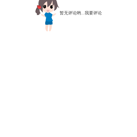
暂无评论哟...
我要评论