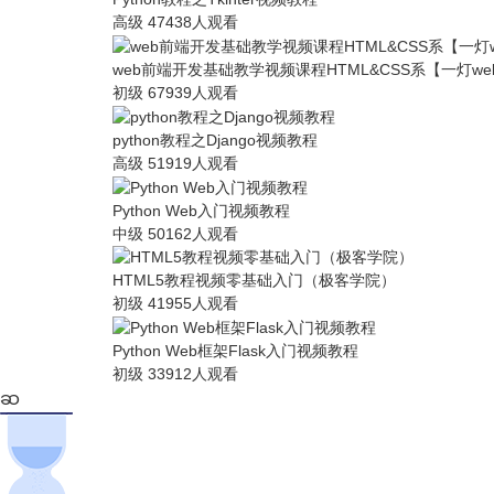
高级
47438人观看
web前端开发基础教学视频课程HTML&CSS系【一灯w
初级
67939人观看
python教程之Django视频教程
高级
51919人观看
Python Web入门视频教程
中级
50162人观看
HTML5教程视频零基础入门（极客学院）
初级
41955人观看
Python Web框架Flask入门视频教程
初级
33912人观看