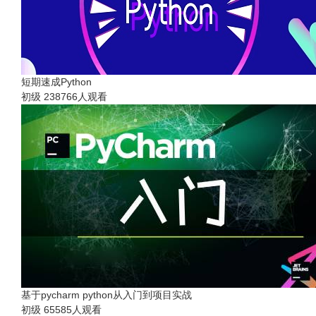
短期速成Python
初级
238766人观看
基于pycharm python从入门到项目实战
初级
65585人观看