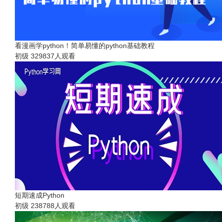
看漫画学python！简单易懂的python基础教程
初级
329837人观看
短期速成Python
初级
238788人观看