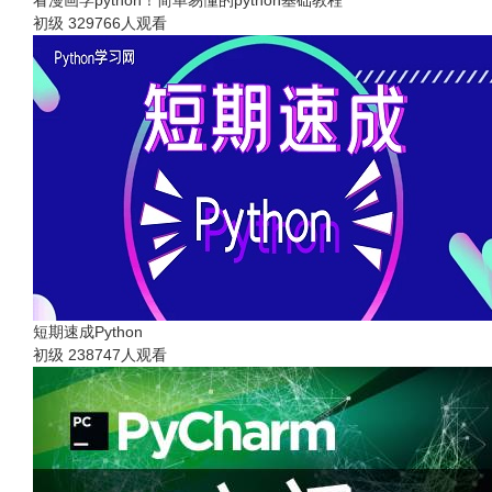
看漫画学python！简单易懂的python基础教程
初级
329766人观看
短期速成Python
初级
238747人观看