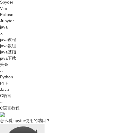
Spyder
Vim
Eclipse
Jupyter
java
java教程
java数组
java基础
java下载
头条
Python
PHP
Java
C语言
C语言教程
怎么看jupyter使用的端口？