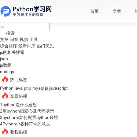
首页
文章
搜索
文章
问答
视频
工具
综合排序
最新排序
热门优先
js的相关搜索
json
js数组
node.js
热门标签
Python
java
php
mysql
js
javascript
文章热搜
1
python是什么意思
2
用python画爱心及代码演示
3
pycharm如何配置python环境
4
Python中各种符号的意义
教程热榜