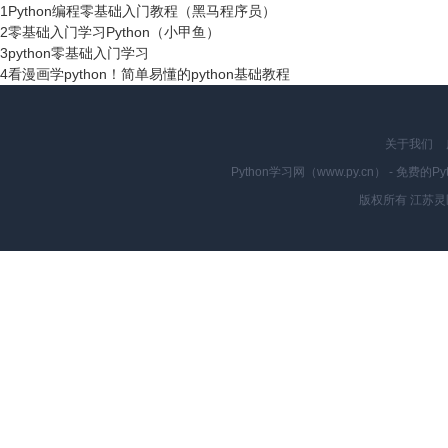
1
Python编程零基础入门教程（黑马程序员）
2
零基础入门学习Python（小甲鱼）
3
python零基础入门学习
4
看漫画学python！简单易懂的python基础教程
关于我们
Python学习网（www.py.cn） - 
版权所有 江苏