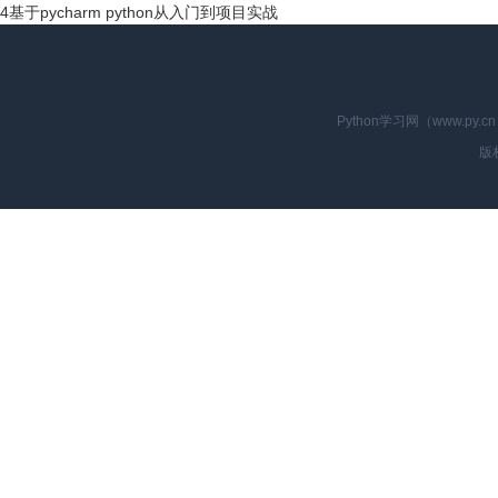
4
基于pycharm python从入门到项目实战
Python学习网（www.p
版