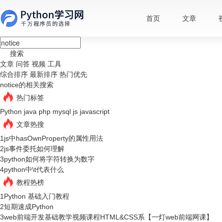
首页
文章
搜索
文章
问答
视频
工具
综合排序
最新排序
热门优先
notice的相关搜索
热门标签
Python
java
php
mysql
js
javascript
文章热搜
1
js中hasOwnProperty的属性用法
2
js事件委托如何理解
3
python如何将字符转换为数字
4
python中\t代表什么
教程热榜
1
Python 基础入门教程
2
短期速成Python
3
web前端开发基础教学视频课程HTML&CSS系【一灯web前端网课】