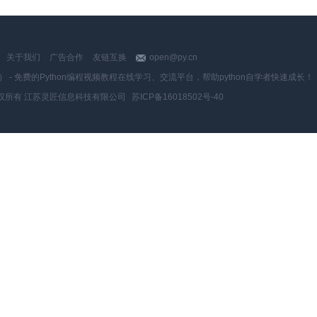
关于我们
广告合作
友链互换
open@py.cn
y.cn） - 免费的Python编程视频教程在线学习、交流平台，帮助python自学者快速成长！
权所有 江苏灵匠信息科技有限公司
苏ICP备16018502号-40