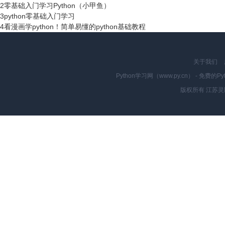
2
零基础入门学习Python（小甲鱼）
3
python零基础入门学习
4
看漫画学python！简单易懂的python基础教程
关于我们
Python学习网（www.py.cn） - 
版权所有 江苏