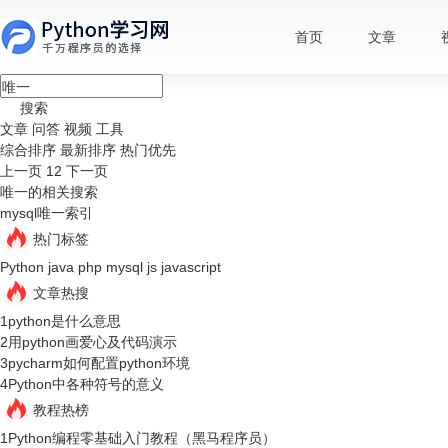
首页
文章
搜索
文章
问答
视频
工具
综合排序
最新排序
热门优先
上一页
1
2
下一页
唯一的相关搜索
mysql唯一索引
热门标签
Python
java
php
mysql
js
javascript
文章热搜
1
python是什么意思
2
用python画爱心及代码演示
3
pycharm如何配置python环境
4
Python中各种符号的意义
教程热榜
1
Python编程零基础入门教程（黑马程序员）