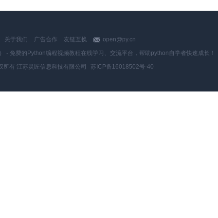
关于我们
广告合作
友链互换
open@py.cn
y.cn） - 免费的Python编程视频教程在线学习、交流平台，帮助python自学者快速成长！
权所有 江苏灵匠信息科技有限公司
苏ICP备16018502号-40