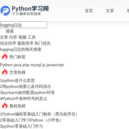
首页
文章
搜索
文章
问答
视频
工具
综合排序
最新排序
热门优先
logging日志的相关搜索
热门标签
Python
java
php
mysql
js
javascript
文章热搜
1
python是什么意思
2
用python画爱心及代码演示
3
pycharm如何配置python环境
4
Python中各种符号的意义
教程热榜
1
Python编程零基础入门教程（黑马程序员）
2
零基础入门学习Python（小甲鱼）
3
python零基础入门学习