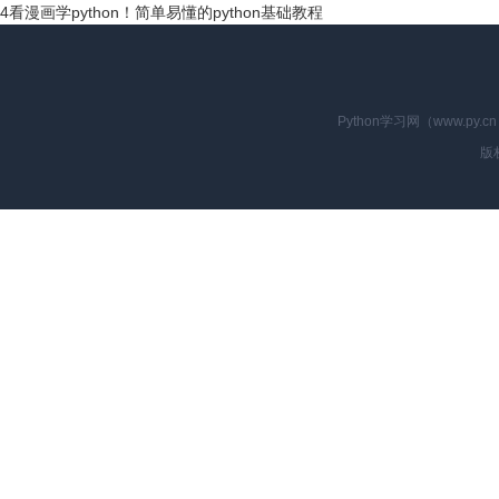
4
看漫画学python！简单易懂的python基础教程
Python学习网（www.p
版