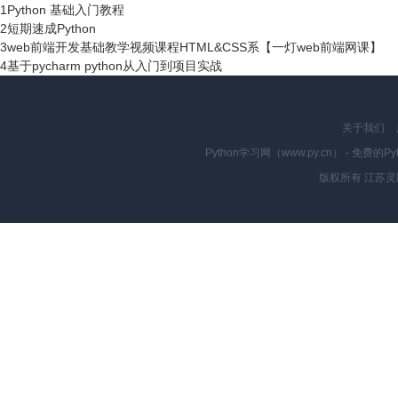
1
Python 基础入门教程
2
短期速成Python
3
web前端开发基础教学视频课程HTML&CSS系【一灯web前端网课】
4
基于pycharm python从入门到项目实战
关于我们
Python学习网（www.py.cn） - 
版权所有 江苏