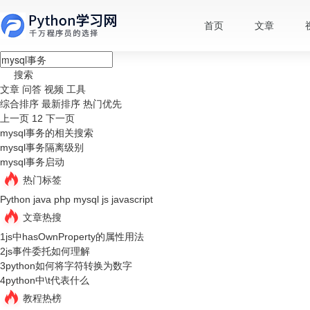
首页
文章
搜索
文章
问答
视频
工具
综合排序
最新排序
热门优先
上一页
1
2
下一页
mysql事务的相关搜索
mysql事务隔离级别
mysql事务启动
热门标签
Python
java
php
mysql
js
javascript
文章热搜
1
js中hasOwnProperty的属性用法
2
js事件委托如何理解
3
python如何将字符转换为数字
4
python中\t代表什么
教程热榜