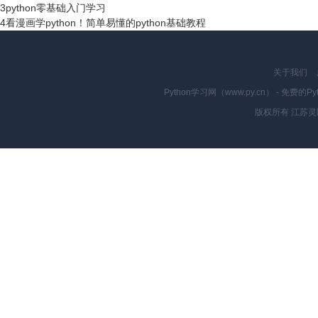
3
python零基础入门学习
4
看漫画学python！简单易懂的python基础教程
关于我们
Python学习网（www.py.cn） - 
版权所有 江苏