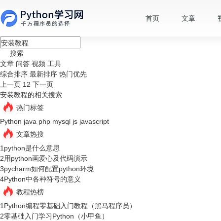
首页
文章
搜索
文章
问答
视频
工具
综合排序
最新排序
热门优先
上一页
1
2
下一页
安装教程的相关搜索
热门标签
Python
java
php
mysql
js
javascript
文章热搜
1
python是什么意思
2
用python画爱心及代码演示
3
pycharm如何配置python环境
4
Python中各种符号的意义
教程热榜
1
Python编程零基础入门教程（黑马程序员）
2
零基础入门学习Python（小甲鱼）