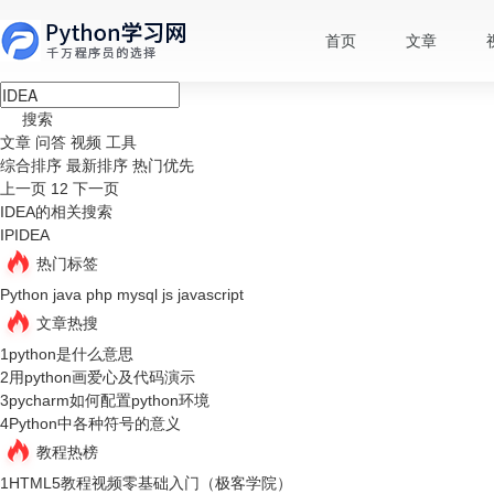
首页
文章
搜索
文章
问答
视频
工具
综合排序
最新排序
热门优先
上一页
1
2
下一页
IDEA的相关搜索
IPIDEA
热门标签
Python
java
php
mysql
js
javascript
文章热搜
1
python是什么意思
2
用python画爱心及代码演示
3
pycharm如何配置python环境
4
Python中各种符号的意义
教程热榜
1
HTML5教程视频零基础入门（极客学院）