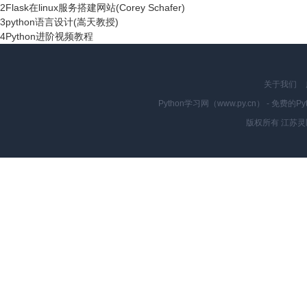
2
Flask在linux服务搭建网站(Corey Schafer)
3
python语言设计(嵩天教授)
4
Python进阶视频教程
关于我们
Python学习网（www.py.cn） - 
版权所有 江苏